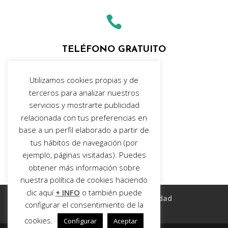

TELÉFONO GRATUITO
900 897 942
Utilizamos cookies propias y de

terceros para analizar nuestros
servicios y mostrarte publicidad
relacionada con tus preferencias en
EMAIL
base a un perfil elaborado a partir de
info@awagest.com
tus hábitos de navegación (por
ejemplo, páginas visitadas). Puedes
obtener más información sobre
nuestra política de cookies haciendo
clic aquí
+ INFO
o también puede
Aviso legal
Política de privacidad
configurar el consentimiento de la
Política de cookies
cookies.
Configurar
Aceptar